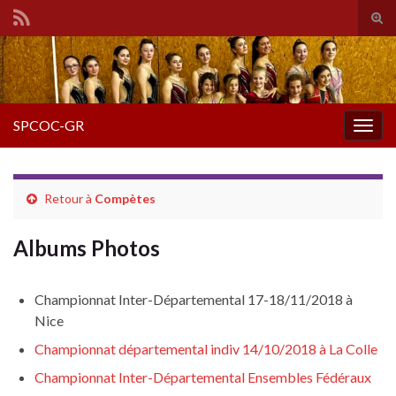
Tog
sear
Search for:
for
SPCOC-GR
Togg
navig
Retour à
Compètes
Albums Photos
Championnat Inter-Départemental 17-18/11/2018 à
Nice
Championnat départemental indiv 14/10/2018 à La Colle
Championnat Inter-Départemental Ensembles Fédéraux