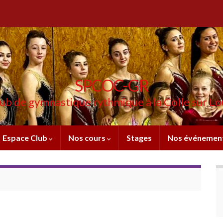
SPCOC-GR
ub de gymnastique rythmique à la Colle sur L
Espace Club
Nos cours
Stages
Nos événemen