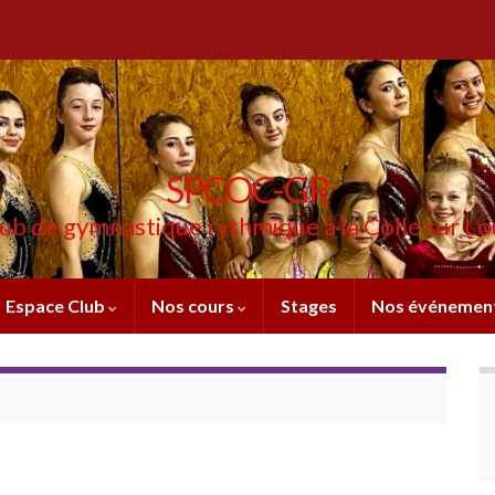
SPCOC-GR
ub de gymnastique rythmique à la Colle sur L
Espace Club
Nos cours
Stages
Nos événemen