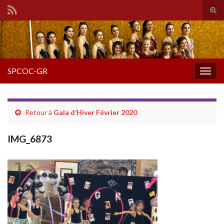
Tog
sear
Search for:
for
SPCOC-GR
Togg
navig
Retour à
Gala d’Hiver Février 2020
IMG_6873