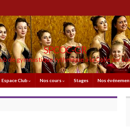
SPCOC-GR
ub de gymnastique rythmique à la Colle sur L
Espace Club
Nos cours
Stages
Nos événemen