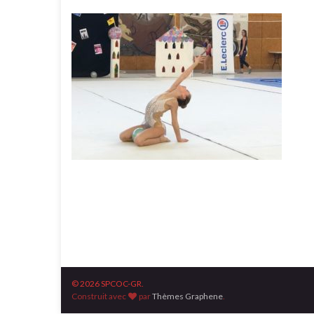
© 2026 SPCOC-GR.
Construit avec
par
Thèmes Graphene
.