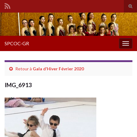
Tog
sear
Search for:
for
SPCOC-GR
Togg
navig
Retour à
Gala d’Hiver Février 2020
IMG_6913