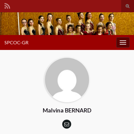
Tog
sear
Search for:
for
SPCOC-GR
Togg
navig
Malvina BERNARD